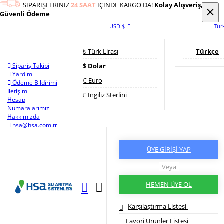
SİPARİŞLERİNİZ
24 SAAT
İÇİNDE KARGO'DA!
Kolay Alışveriş,
×
×
Güvenli Ödeme
USD $
Tür
₺ Türk Lirası
Türkçe
Sipariş Takibi
$ Dolar
Yardım
€ Euro
Ödeme Bildirimi
İletişim
£ İngiliz Sterlini
Hesap
Numaralarımız
Hakkımızda
hsa@hsa.com.tr
ÜYE GİRİŞİ YAP
Veya
HEMEN ÜYE OL
Karşılaştırma Listesi
Favori Ürünler Listesi