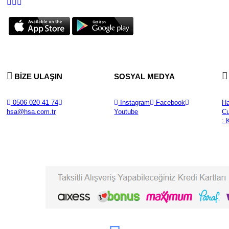
BİZE ULAŞIN
SOSYAL MEDYA
0506 020 41 74
Instagram
Facebook
Ha
hsa@hsa.com.tr
Youtube
Cu
: 