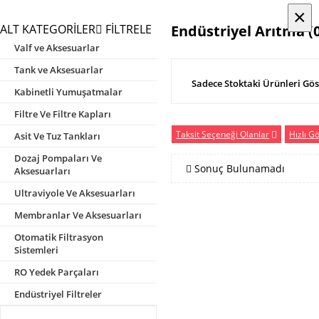
×
×
ALT KATEGORİLER
FİLTRELE
Endüstriyel Arıtma (
Valf ve Aksesuarlar
Tank ve Aksesuarlar
Sadece Stoktaki Ürünleri Gös
Kabinetli Yumuşatmalar
Filtre Ve Filtre Kapları
Taksit Seçeneği Olanlar
Hızlı G
Asit Ve Tuz Tankları
Dozaj Pompaları Ve
Sonuç Bulunamadı
Aksesuarları
Ultraviyole Ve Aksesuarları
Membranlar Ve Aksesuarları
Otomatik Filtrasyon
Sistemleri
RO Yedek Parçaları
Endüstriyel Filtreler